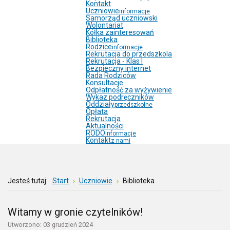
Kontakt
Uczniowie
informacje
Samorząd uczniowski
Wolontariat
Kółka zainteresowań
Biblioteka
Rodzice
informacje
Rekrutacja do przedszkola
Rekrutacja - Klas I
Bezpieczny internet
Rada Rodziców
Konsultacje
Odpłatność za wyżywienie
Wykaz podręczników
Oddziały
przedszkolne
Opłata
Rekrutacja
Aktualności
RODO
informacje
Kontakt
z nami
Jesteś tutaj:
Start
Uczniowie
Biblioteka
Witamy w gronie czytelników!
Utworzono: 03 grudzień 2024