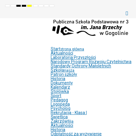
Default
Night
High
High
High
Set
Set
Make
Set
mode
mode
contrast
contrast
contrast
smaller
larger
font
default
black
black
yellow
font
font
more
font
white
yellow
black
readable
mode
mode
mode
Start
strona główna
Aktualności
Laboratoria Przyszłości
Narodowy Program Rozwoju Czytelnictwa
Standardy Ochrony Małoletnich
Szkoła
nasza
Patron szkoły
Historia
Dokumenty
Kalendarz
Stołówka
Sport
Pedagog
Logopeda
Psycholog
Rekrutacja - Klasa I
Świetlica
Zakrzów
filia
Aktualności
Historia
Odpłatność za wyżywienie