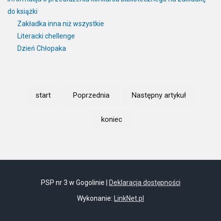
do książki
Zakładka inna niż wszystkie
Literacki chellenge
Dzień Chłopaka
start
Poprzednia
Następny artykuł
koniec
PSP nr 3 w Gogolinie |
Deklaracja dostępności
Wykonanie:
LinkNet.pl