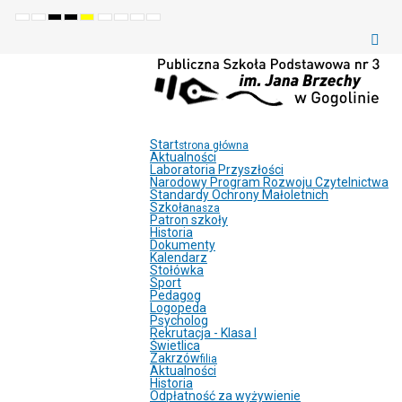
Default
Night
High
High
High
Set
Set
Make
Set
mode
mode
contrast
contrast
contrast
smaller
larger
font
default
black
black
yellow
font
font
more
font
white
yellow
black
readable
mode
mode
mode
Start
strona główna
Aktualności
Laboratoria Przyszłości
Narodowy Program Rozwoju Czytelnictwa
Standardy Ochrony Małoletnich
Szkoła
nasza
Patron szkoły
Historia
Dokumenty
Kalendarz
Stołówka
Sport
Pedagog
Logopeda
Psycholog
Rekrutacja - Klasa I
Świetlica
Zakrzów
filia
Aktualności
Historia
Odpłatność za wyżywienie