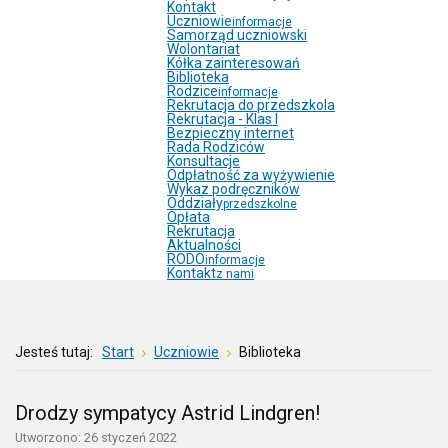
Kontakt
Uczniowie
informacje
Samorząd uczniowski
Wolontariat
Kółka zainteresowań
Biblioteka
Rodzice
informacje
Rekrutacja do przedszkola
Rekrutacja - Klas I
Bezpieczny internet
Rada Rodziców
Konsultacje
Odpłatność za wyżywienie
Wykaz podręczników
Oddziały
przedszkolne
Opłata
Rekrutacja
Aktualności
RODO
informacje
Kontakt
z nami
Jesteś tutaj:
Start
Uczniowie
Biblioteka
Drodzy sympatycy Astrid Lindgren!
Utworzono: 26 styczeń 2022