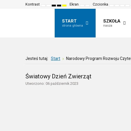
Kontrast
Ekran
Czcionka
Default
Night
High
High
High
Fixed
Wide
Set
Set
Make
Se
mode
mode
contrast
contrast
contrast
layout
layout
smaller
larger
font
de
black
black
yellow
font
font
more
fo
white
yellow
black
read
START
SZKOŁA
mode
mode
mode
strona główna
nasza
Jesteś tutaj:
Start
Narodowy Program Rozwoju Czyte
Światowy Dzień Zwierząt
Utworzono: 06 październik 2023