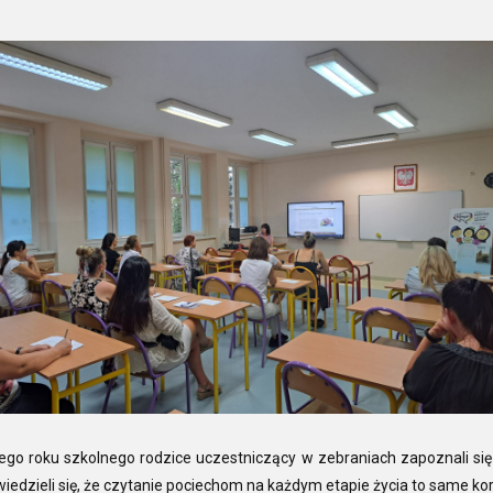
o roku szkolnego rodzice uczestniczący w zebraniach zapoznali się z 
wiedzieli się, że czytanie pociechom na każdym etapie życia to same korz