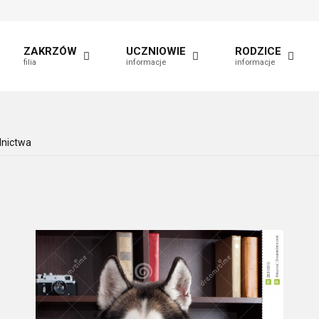
t
fault
nt
able
ZAKRZÓW
UCZNIOWIE
RODZICE
filia
informacje
informacje
lnictwa