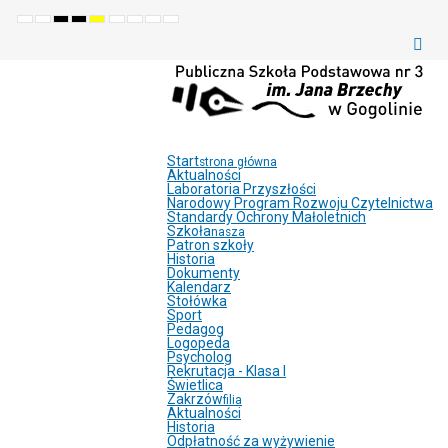
Default
Night
High
High
High
Set
Set
Make
Set
mode
mode
contrast
contrast
contrast
smaller
larger
font
default
black
black
yellow
font
font
more
font
white
yellow
black
readable
mode
mode
mode
Start
strona główna
Aktualności
Laboratoria Przyszłości
Narodowy Program Rozwoju Czytelnictwa
Standardy Ochrony Małoletnich
Szkoła
nasza
Patron szkoły
Historia
Dokumenty
Kalendarz
Stołówka
Sport
Pedagog
Logopeda
Psycholog
Rekrutacja - Klasa I
Świetlica
Zakrzów
filia
Aktualności
Historia
Odpłatność za wyżywienie