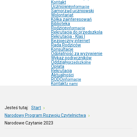
Kontakt
Uczniowie
informacje
Samorząd uczniowski
Wolontariat
Kółka zainteresowań
Biblioteka
Rodzice
informacje
Rekrutacja do przedszkola
Rekrutacja - Klas I
Bezpieczny internet
Rada Rodziców
Konsultacje
Odpłatność za wyżywienie
Wykaz podręczników
Oddziały
przedszkolne
Opłata
Rekrutacja
Aktualności
RODO
informacje
Kontakt
z nami
Jesteś tutaj:
Start
Narodowy Program Rozwoju Czytelnictwa
Narodowe Czytanie 2023