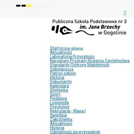
Default
Night
High
High
High
Set
Set
Make
Set
mode
mode
contrast
contrast
contrast
smaller
larger
font
default
black
black
yellow
font
font
more
font
white
yellow
black
readable
mode
mode
mode
Start
strona główna
Aktualności
Laboratoria Przyszłości
Narodowy Program Rozwoju Czytelnictwa
Standardy Ochrony Małoletnich
Szkoła
nasza
Patron szkoły
Historia
Dokumenty
Kalendarz
Stołówka
Sport
Pedagog
Logopeda
Psycholog
Rekrutacja - Klasa I
Świetlica
Zakrzów
filia
Aktualności
Historia
Odpłatność za wyżywienie