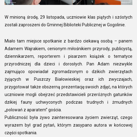
W minioną środę, 29 listopada, uczniowie klas piątych i szóstych
zostali zaproszeni do Gminnej Biblioteki Publicznej w Gogolinie.
Miało tam miejsce spotkanie z bardzo ciekawą osobą – panem
Adamem Wajrakiem, cenionym miłośnikiem przyrody, publicystą,
dziennikarzem, reporterem i pisarzem książek o tematyce
przyrodniczej dla dzieci i dorosłych. Pan Adam niezwykle
zajmująco opowiadał zgromadzonym o dzikich zwierzętach
żyjących w Puszczy Białowieskiej oraz ich zwyczajach,
przygotował także obszerną prezentację swoich zdjęć, na których
uczniowie mogli obejrzeć przedstawicieli przeróżnych gatunków
dzikiej fauny uchwyconych podczas trudnych i żmudnych
„polowań z aparatem” gościa.
Publiczność była żywo zainteresowana życiem zwierząt, czego
wyrazem był grad pytań, którym zasypano autora w końcowej
części spotkania.