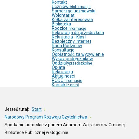
Kontakt
Uczniowie
informacje
Samorząd uczniowski
Wolontariat
Kółka zainteresowań
Biblioteka
Rodzice
informacje
Rekrutacja do przedszkola
Rekrutacja - Klas I
Bezpieczny internet
Rada Rodziców
Konsultacje
Odpłatność za wyżywienie
Wykaz podręczników
Oddziały
przedszkolne
Opłata
Rekrutacja
Aktualności
RODO
informacje
Kontakt
z nami
Jesteś tutaj:
Start
Narodowy Program Rozwoju Czytelnictwa
Spotkanie autorskie z panem Adamem Wajrakiem w Gminnej
Bibliotece Publicznej w Gogolinie